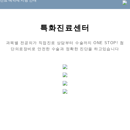
진료 예약제 시행 안내
25년 4월 수의사 스케줄이 게시되었습니다.
특화진료센터
10월 1일 야간 응급진료 접수 시간 변경 안내
병원 이전 날짜 공지드립니다!
과목별 전공의가 직접진료 상담부터 수술까지 ONE STOP!
첨
단의료장비로 안전한 수술과 정확한 진단을 하고있습니다
포인트동물의료센터 확장이전 안내
골관절 센터
안과 센터
난이도 높은 정형외과 수술의
풍부한 경험과 첨단 수술장
치과 센터
비를
통한 외과 전공 원장님의 집도
세분화된 안과질환에 대한 전문적인
안과 진료와 수술을
심장신장센터
진행하고
최신 안과 장비들을 보유
소중한 반려동물의 구강진료와 진단
치과수술을 위한 체계
적인 치과전문
시스템으로 정확환 진단 전문진료
응급상황이 생길 수있는 심장질환
반려동물에게 최적화된